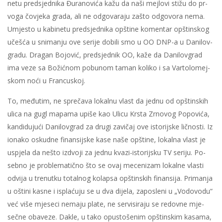
ne­tu pred­sjed­ni­ka Đu­ra­no­vi­ća ka­žu da na­ši mej­lo­vi sti­žu do pr­
vo­ga čo­vje­ka gra­da, ali ne od­go­va­ra­ju za­što od­go­vo­ra ne­ma.
Umje­sto u ka­bi­ne­tu pred­sjed­ni­ka op­šti­ne ko­men­tar op­štin­skog
uče­šća u sni­ma­nju ove se­ri­je do­bi­li smo u OO DNP-a u Da­ni­lov­
gra­du. Dra­gan Bo­jo­vić, pred­sjed­nik OO, ka­že da Da­ni­lov­grad
ima ve­ze sa Bo­žić­nom po­bu­nom ta­man ko­li­ko i sa Var­to­lo­mej­
skom no­ći u Fran­cu­skoj.
To, me­đu­tim, ne spre­ča­va lo­kal­nu vlast da jed­nu od op­štin­skih
uli­ca na gugl ma­pa­ma upi­še kao Uli­cu Kr­sta Zr­no­vog Po­po­vi­ća,
kan­di­du­ju­ći Da­ni­lov­grad za dru­gi za­vi­čaj ove isto­rij­ske lič­no­sti. Iz
iona­ko oskud­ne fi­nan­sij­ske ka­se na­še op­šti­ne, lo­kal­na vlast je
uspje­la da ne­što iz­dvo­ji za jed­nu kva­zi-isto­rij­sku TV se­ri­ju. Po­
seb­no je pro­ble­ma­tič­no što se ovaj me­ce­ni­zam lo­kal­ne vla­sti
od­vi­ja u tre­nut­ku to­tal­nog ko­lap­sa op­štin­skih fi­nan­si­ja. Pri­ma­nja
u ošti­ni ka­sne i is­pla­ću­ju se u dva di­je­la, za­po­sle­ni u „Vo­do­vo­du“
već vi­še mje­se­ci ne­ma­ju pla­te, ne ser­vi­si­ra­ju se re­dov­ne mje­
seč­ne oba­ve­ze. Da­kle, u ta­ko opu­sto­še­nim op­štin­skim ka­sa­ma,