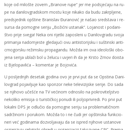
ko­je od mi­lo­šte zo­vem „Bra­no­ve ru­pe“ jer me pod­sje­ća­ju na ru­
pe na da­ni­lov­grad­skom mo­stu ko­je ni­ka­ko da bu­du za­kr­plje­ne,
pred­sjed­nik op­šti­ne Bra­ni­slav Đu­ra­no­vić je na­šao sred­sta­va i re­
sur­sa da po­mog­ne se­ri­ju „Bo­žić­ni usta­nak“. Lo­ja­nost i po­da­ni­
štvo pri­je sve­ga! Ne­ka oni ri­jet­ki za­po­sle­ni u Da­ni­lov­gra­du svo­ja
pri­ma­nja na­do­mje­ste gle­da­ju­ći ovu an­ti­i­sto­rij­sku i su­štin­ski an­ti­
cr­no­gor­sku re­žim­sku pro­pa­gan­du. Mo­žda im ova ide­o­lo­ški obo­
je­na se­ri­ja ubla­ži bol u že­lu­cu i uvje­ri ih da je Kr­sto Zr­nov do­i­sta
iz Bje­lo­pa­vli­ća – ko­men­tar je Bo­jo­vi­ća.
U po­sljed­njih de­se­tak go­di­na ovo je pr­vi put da se Op­sti­na Da­ni­
lov­grad po­ja­vlju­je kao spon­zor ne­ke te­le­vi­zij­ske se­ri­je. Do sa­da
se nji­ho­vo uče­šće na TV ve­ći­nom od­no­si­lo na po­kro­vi­telj­stvo
ne­ko­li­ko emi­si­ja o tu­ri­stič­koj po­nu­di ili po­ljo­pri­vre­di. Po pr­vi put
lo­kal­ni DPS je od­lu­čio da po­mog­ne se­ri­ju sa pro­ble­ma­tič­nom
sa­dr­ži­nom i po­ru­kom. Mo­žda to i ne ču­di jer op­štin­ska funk­ci­o­
ne­ri već go­di­na­ma do­zvo­lja­va­ju da se is­pred nji­ho­ve usta­no­ve
or­ga­ni­zu­ju re­li­gij­ski ob­re­di u or­ga­ni­za­ci­ji ta­ko­zva­ne CPC. Pre­ma