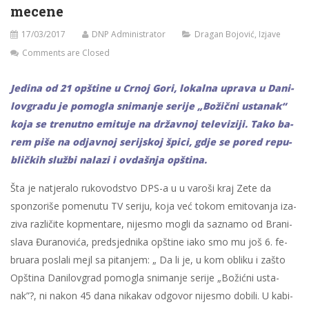
mecene
17/03/2017
DNP Administrator
Dragan Bojović
,
Izjave
Comments are Closed
Je­di­na od 21 op­šti­ne u Cr­noj Go­ri, lo­kal­na upra­va u Da­ni­
lov­gra­du je po­mo­gla sni­ma­nje se­ri­je „Bo­žič­ni usta­nak“
ko­ja se tre­nut­no emi­tu­je na dr­žav­noj te­le­vi­zi­ji. Ta­ko ba­
rem pi­še na od­jav­noj se­rij­skoj špi­ci, gdje se po­red re­pu­
blič­kih slu­žbi na­la­zi i ov­da­šnja op­šti­na.
Šta je na­tje­ra­lo ru­ko­vod­stvo DPS-a u u va­ro­ši kraj Ze­te da
spon­zo­ri­še po­me­nu­tu TV se­ri­ju, ko­ja već to­kom emi­to­va­nja iza­
zi­va raz­li­či­te kop­men­ta­re, ni­je­smo mo­gli da sa­zna­mo od Bra­ni­
sla­va Đu­ra­no­vi­ća, pred­sjed­ni­ka op­šti­ne iako smo mu još 6. fe­
bru­a­ra po­sla­li mejl sa pi­ta­njem: „ Da li je, u kom ob­li­ku i za­što
Op­šti­na Da­ni­lov­grad po­mo­gla sni­ma­nje se­ri­je „Bo­žić­ni usta­
nak”?, ni na­kon 45 da­na ni­ka­kav od­go­vor ni­je­smo do­bi­li. U ka­bi­