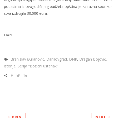
po­da­ci­ma iz ovo­go­di­šnjeg bu­dže­ta op­šti­na je za ra­zna spon­zor­
stva iz­dvo­ji­la 30.000 eura.
DAN
Branislav Đuranović
,
Danilovgrad
,
DNP
,
Dragan Bojović
,
istorija
,
Serija "Bozicni ustanak"
PREV
NEXT