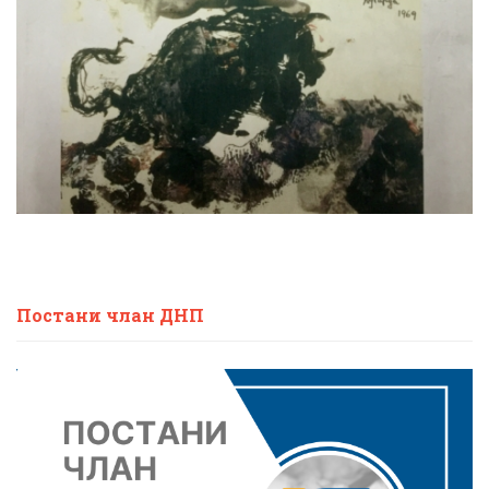
Постани члан ДНП