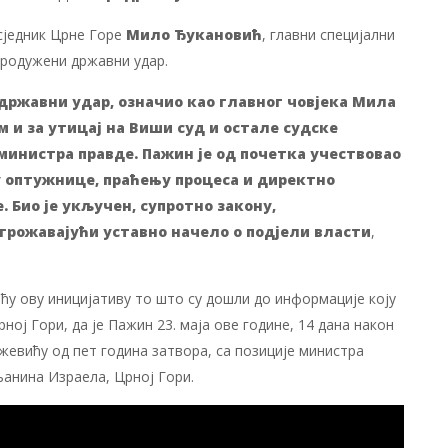
дсједник Црне Горе
Мило Ђукановић
, главни специјални
продужени државни удар.
 државни удар, означио као главног човјека Мила
 и за утицај на Виши суд и остале судске
министра правде. Пажин је од почетка учествовао
 оптужнице, праћењу процеса и директно
 Био је укључен, супротно закону,
грожавајући уставно начело о подјели власти
,
ећу ову иницијативу то што су дошли до информације коју
рној Гори, да је Пажин 23. маја ове године, 14 дана након
евићу од пет година затвора, са позиције министра
анина Израела, Црној Гори.