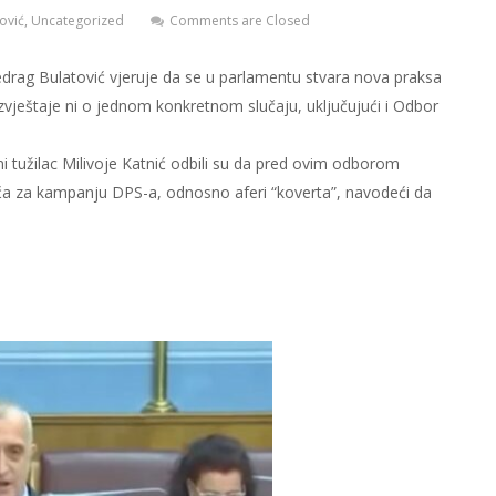
ović
,
Uncategorized
Comments are Closed
drag Bulatović vjeruje da se u parlamentu stvara nova praksa
zvještaje ni o jednom konkretnom slučaju, uključujući i Odbor
alni tužilac Milivoje Katnić odbili su da pred ovim odborom
ća za kampanju DPS-a, odnosno aferi “koverta”, navodeći da