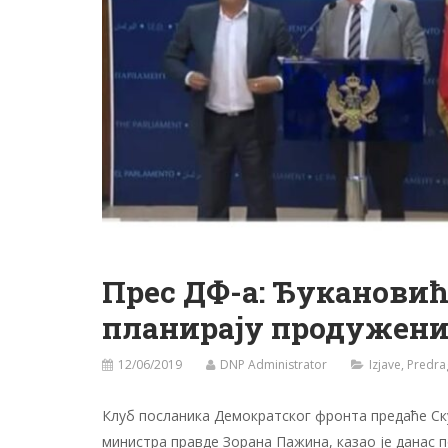
Прес ДФ-а: Ђуканови
планирају продужени
12/06/2019
DNP Administrator
Izjave
,
Predra
Клуб посланика Демократског фронта предаће Ск
министра правде Зорана Пажина, казао је данас 