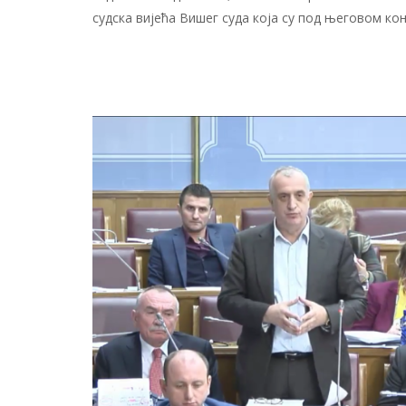
судска вијећа Вишег суда која су под његовом ко