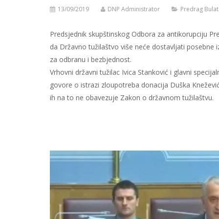
13/09/2019
DNP Administrator
Predrag Bulat
Predsjednik skupštinskog Odbora za antikorupciju Pre
da Državno tužilaštvo više neće dostavljati posebne i
za odbranu i bezbjednost.
Vrhovni državni tužilac Ivica Stanković i glavni specij
govore o istrazi zloupotreba donacija Duška Kneževi
ih na to ne obavezuje Zakon o državnom tužilaštvu.