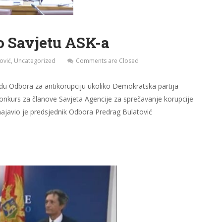
o Savjetu ASK-a
ović
,
Uncategorized
Comments are Closed
du Odbora za antikorupciju ukoliko Demokratska partija
 konkurs za članove Savjeta Agencije za sprečavanje korupcije
najavio je predsjednik Odbora Predrag Bulatović