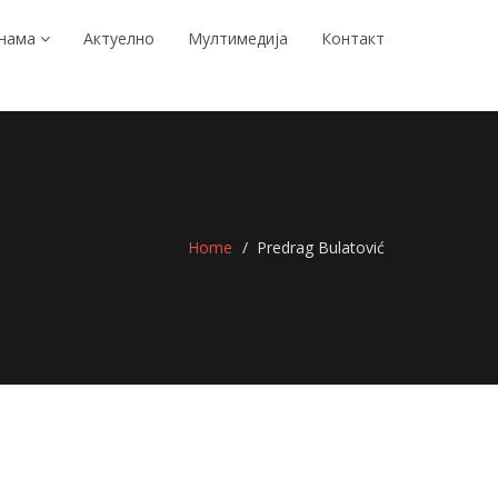
 нама
Актуелно
Мултимедија
Контакт
Home
Predrag Bulatović