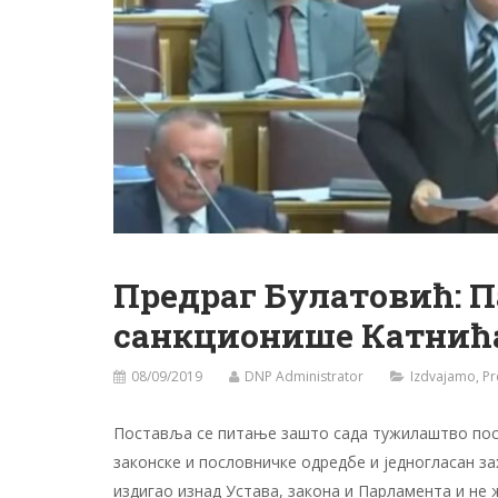
Предраг Булатовић: 
санкционише Катнића
08/09/2019
DNP Administrator
Izdvajamo
,
Pr
Поставља се питање зашто сада тужилаштво поступ
законске и пословничке одредбе и једногласан за
издигао изнад Устава, закона и Парламента и не 