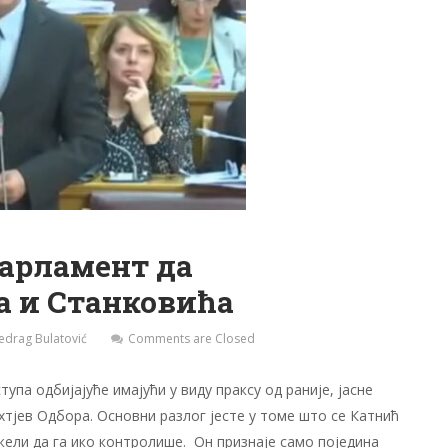
Парламент да
 и Станковића
edrag Bulatović
Comments are Closed
а одбијајуће имајући у виду праксу од раније, јасне
хтјев Одбора. Основни разлог јесте у томе што се Катнић
жели да га ико контролише. Он признаје само поједина