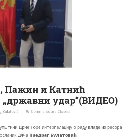
ћ, Пажин и Катнић
 „државни удар“(ВИДЕО)
g Bulatović
Comments are Closed
упштини Црне Горе интерпелацију о раду владе из ресора
посланик ДФ-а
Предраг Булатовић
.