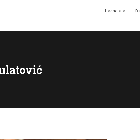
Насловна
О
ulatović