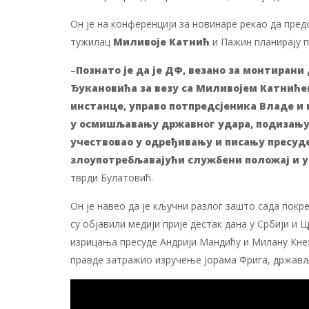
Он је на конференцији за новинаре рекао да пре
тужилац
Миливоје Катнић
и Пажин планирају 
–
Познато је да је ДФ, везано за монтирани
Ђукановића за везу са Миливојем Катнићем
инстанце, управо потпредсјеника Владе и 
у осмишљавању државног удара, подизању
учествовао у одређивању и писању пресуде.
злоупотребљавајући службени положај и у
тврди Булатовић.
Он је навео да је кључни разлог зашто сада покр
су објавили медији прије дестак дана у Србији и Ц
изрицања пресуде Андрији Мандићу и Милану Кнеж
правде затражио изручење Јорама Фрига, држављ