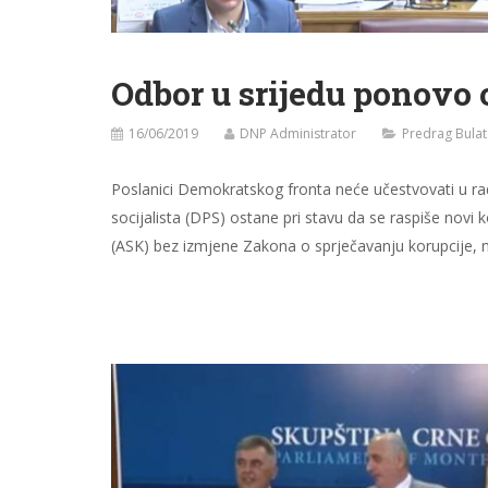
Odbor u srijedu ponovo 
16/06/2019
DNP Administrator
Predrag Bulat
Poslanici Demokratskog fronta neće učestvovati u ra
socijalista (DPS) ostane pri stavu da se raspiše novi
(ASK) bez izmjene Zakona o sprječavanju korupcije, 