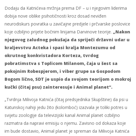
Dodaju da Katnićeva mržnja prema DF – u i njegovim liderima
dobija nove oblike psihotičnosti kroz dosad neviđen
neurodiskurs povratka u zavičajne predjele i prčvarske poslovice
koje ozbiljno prijete bočnim linijama Darvinove teorije.
„Nakon
njegovog zaludnog pokušaja da spriječi državni udar u
kraljevstvu Acteka i spasi kralja Montezumu od
okrutnog konkvistadora Korteza, tvrdog
pobratimstva s Toplicom Milanom, čaja u šest sa
pokojnim Robespjerom, i viber grupe sa Gospodom
Bogom lično, SDT je uspio da svojom teorijom o mokroj
kučki (čitaj psu) zainteresuje i Animal planet“.
„Tvrdnja Milivoja Katnića (čitaj predsjednika Skupštine) da psi u
Katunskoj nahiji jedu žito (kolomboć) izazvala je toliki potres u
svijetu zoologije da televizijski kanal Animal planet ozbiljno
razmatra da napravi emisiju o njemu. Zavisno od dokaza koje
im bude dostavio, Animal planet je spreman da Milivoja Katnića