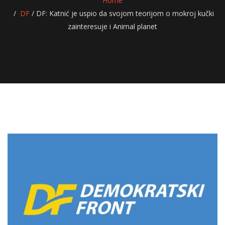
Home
DF
/
DF: Katnić je uspio da svojom teorijom o mokroj kučki
zainteresuje i Animal planet