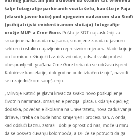
voznog parka. Ali pod uslovom da svakih sat vremena
šalje fotografije parkiranih vozila šefu, kao što je Paja
(vlasnik javne kuće) pod njegovim nadzorom slao Sinđi
(psihijatrijski evidentiranom slučaju) fotografije
oružje MUP-a Crne Gore.
Pošto je SDT najzaslužniji za
smanjene nadoknada majkama, smanjene zarada u javnom
sektoru i ostalim najavljenim represivnim mjerama Vlade koju je
on formirao režirajući tzv. državni udar, odsad svaki protest
obespravljenih građana Crne Gore treba da se održava ispred
Katnićeve kancelarije, dok god ne bude izbačen iz nje“, navodi
se u zajedničkom saopštenju.
„Milivoje Katnić je glavni krivac za svako novo poskupljenje
životnih namirnica, smanjenje penzija i plata, ukidanje dječijeg
dodatka, povećanje školarina na Univerzitetu, nova zaduživanja
države, i treba da bude hitno smijenjen i procesurian. A onda,
kad odsluži kaznu, zatraži i dobije oprost od nas, može u miru
da se posveti čuvanju kolomboća, a DF će se potruditi da ga