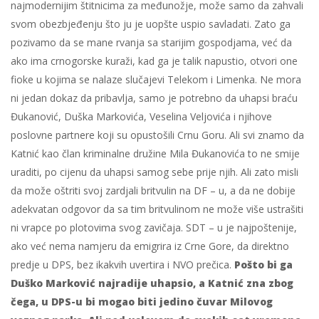
najmodernijim štitnicima za međunožje, može samo da zahvali
svom obezbjeđenju što ju je uopšte uspio savladati. Zato ga
pozivamo da se mane rvanja sa starijim gospodjama, već da
ako ima crnogorske kuraži, kad ga je talik napustio, otvori one
fioke u kojima se nalaze slučajevi Telekom i Limenka. Ne mora
ni jedan dokaz da pribavlja, samo je potrebno da uhapsi braću
Đukanović, Duška Markovića, Veselina Veljovića i njihove
poslovne partnere koji su opustošili Crnu Goru. Ali svi znamo da
Katnić kao član kriminalne družine Mila Đukanovića to ne smije
uraditi, po cijenu da uhapsi samog sebe prije njih. Ali zato misli
da može oštriti svoj zardjali britvulin na DF – u, a da ne dobije
adekvatan odgovor da sa tim britvulinom ne može više ustrašiti
ni vrapce po plotovima svog zavičaja. SDT – u je najpoštenije,
ako već nema namjeru da emigrira iz Crne Gore, da direktno
predje u DPS, bez ikakvih uvertira i NVO prečica.
Pošto bi ga
Duško Marković najradije uhapsio, a Katnić zna zbog
čega, u DPS-u bi mogao biti jedino čuvar Milovog