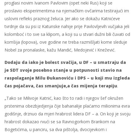
proglasi novim Ivanom Pavlovim (opet neki Rus) koji se
proslavio eksperimentima na njemačkim ovčarima testirajući im
uslovni refleks praznog želuca. Jer ako se dokažu Katnićeve
tvrdnje da su psi iz Katunske nahije prije Pavlovljevih vučjaka jeli
kolomboć i to sve sa klipom, a koji su u stvari dužni bili čuvati od
komšija (lopova), ove godine ne treba razmišljati kome sleduje
Nobel za pronalaske, kažu Mandić, Medojević i Knežević.
Dodaju da iako je bolest svačija, u DF – u smatraju da
je SDT svoje posebno stanje u potpunosti stavio na
raspolaganje Milu Đukanoviću i DPS – u koji mu izgleda
čas pojačava, čas smanjuje,a čas mijenja terapiju
.
„Tako se Milivoje Katnić, kao što to radi i njegov šef okružen
prstenima obezbjedjenja čije bahanalije plaćamo milionima evra
godišnje, drznuo da mjeri hrabrost lidera DF – a. On koji je svoju
hrabrost dokazao rvući se sa Ravnogorkom Brankom na
Bogetićima, u panciru, sa dva pištolja, dvocijevkom i