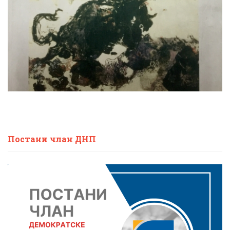
Постани члан ДНП