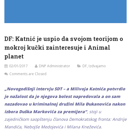
DF: Katnić je uspio da svojom teorijom o
mokroj kučki zainteresuje i Animal
planet
02/01/2017
DNP Administrator
DF
,
Izdvajamo
Comments are Closed
„Novogodišnji intervju SDT – a Milivoja Katnića potvrdio
je nažalost da je njegova bolest napredovala a on sam
nazadovao u kriminalnoj družini Mila Đukanovića nakon
izbora Duška Markovića za premijera“
, stoji u
zajedničkom saopštenju članova Demokratskog fronta: Andrije
Mandića, Nebojše Medojevića i Milana Kneževića.