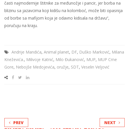
časti najmodernije štitnike za međunožje i pancir, jer borba na
blizinu sa jazavcima koji kidišu na kolomboć, može biti opasnija
od borbe sa mafijom koja je odavno kidisala na državu“,
poručuju na kraju.
Andrije Mandića
,
Animal planet
,
DF
,
Duško Marković
,
Milana
Kneževića.
,
Milivoje Katnić
,
Milo Đukanović
,
MUP
,
MUP Crne
Gore
,
Nebojše Medojevića
,
oružje
,
SDT
,
Veselin Veljović
PREV
NEXT