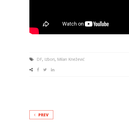
DF
,
Izbori
,
Milan Knežević
PREV