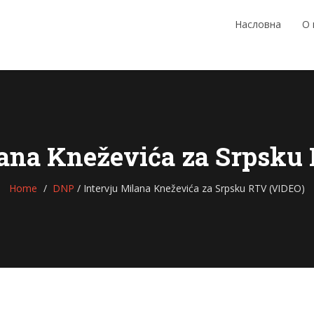
Насловна
О
lana Kneževića za Srpsku
Home
DNP
/
Intervju Milana Kneževića za Srpsku RTV (VIDEO)