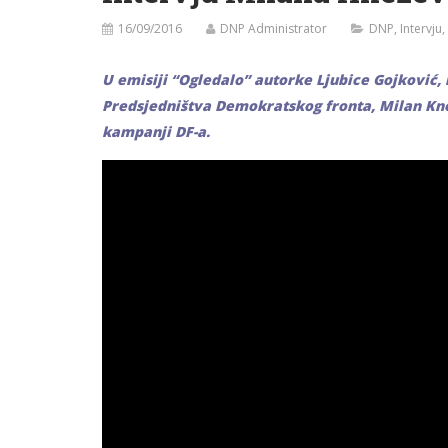
16/09/2016
DNP Administrator
DNP
,
Intervju
,
U emisiji “Ogledalo” autorke Ljubice Gojković,
Predsjedništva Demokratskog fronta, Milan Kne
kampanji DF-a.