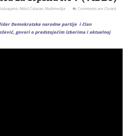
Izdvajamo
,
Miloš Ćalasan
,
Multimedija
Comments are Closed
 lider Demokratske narodne partije i član
žević, govori o predstojećim izborima i aktuelnoj