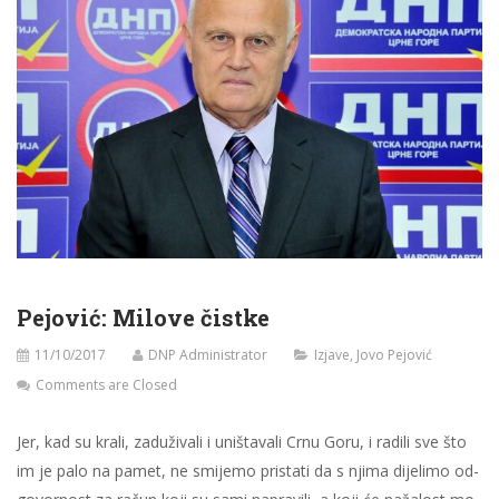
Pe­jo­vić: Milove čistke
11/10/2017
DNP Administrator
Izjave
,
Jovo Pejović
Comments are Closed
Jer, kad su kra­li, za­du­ži­va­li i uni­šta­va­li Cr­nu Go­ru, i ra­di­li sve što
im je pa­lo na pa­met, ne smi­je­mo pri­sta­ti da s nji­ma di­je­li­mo od­