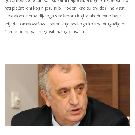
go­vor­nost za ra­čun ko­ji su sa­mi na­pra­vi­li, a ko­ji će na­ža­lost mo­
ra­ti pla­ća­ti oni ko­ji ni­je­su ni bi­li ro­đe­ni kad su ovi do­šli na vlast.
Uosta­lom, ne­ma di­ja­lo­ga s re­ži­mom ko­ji sva­ko­dnev­no hap­si,
vri­je­đa, oma­lo­va­ža­va i sa­ta­ni­zu­je sva­ko­ga ko ima dru­ga­či­je mi­
šlje­nje od nje­ga i nje­go­vih na­lo­go­da­va­ca.