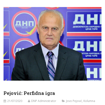
Pejović: Perfidna igra
21/07/2020
DNP Administrator
Jovo Pejović
,
Kolumna