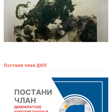
Постани члан ДНП