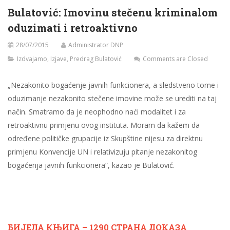
Bulatović: Imovinu stečenu kriminalom
oduzimati i retroaktivno
28/07/2015
Administrator DNP
Izdvajamo
,
Izjave
,
Predrag Bulatović
Comments are Closed
„Nezakonito bogaćenje javnih funkcionera, a sledstveno tome i
oduzimanje nezakonito stečene imovine može se urediti na taj
način. Smatramo da je neophodno naći modalitet i za
retroaktivnu primjenu ovog instituta. Moram da kažem da
određene političke grupacije iz Skupštine nijesu za direktnu
primjenu Konvencije UN i relativizuju pitanje nezakonitog
bogaćenja javnih funkcionera“, kazao je Bulatović.
БИЈЕЛА КЊИГА – 1290 СТРАНА ДОКАЗА