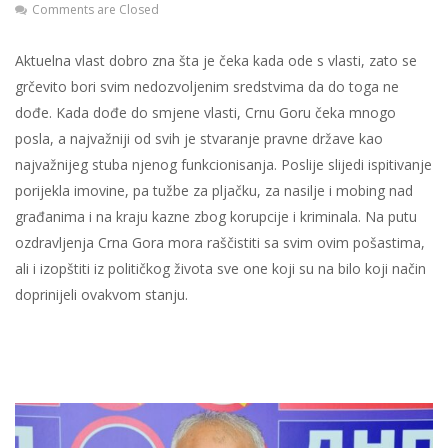
Comments are Closed
Aktuelna vlast dobro zna šta je čeka kada ode s vlasti, zato se
grčevito bori svim nedozvoljenim sredstvima da do toga ne
dođe. Kada dođe do smjene vlasti, Crnu Goru čeka mnogo
posla, a najvažniji od svih je stvaranje pravne države kao
najvažnijeg stuba njenog funkcionisanja. Poslije slijedi ispitivanje
porijekla imovine, pa tužbe za pljačku, za nasilje i mobing nad
građanima i na kraju kazne zbog korupcije i kriminala. Na putu
ozdravljenja Crna Gora mora raščistiti sa svim ovim pošastima,
ali i izopštiti iz političkog života sve one koji su na bilo koji način
doprinijeli ovakvom stanju.