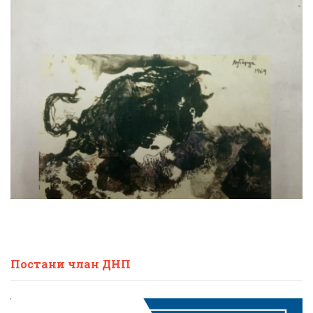
Постани члан ДНП