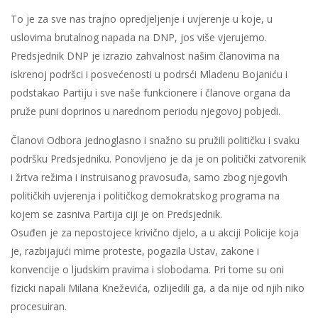
To je za sve nas trajno opredjeljenje i uvjerenje u koje, u
uslovima brutalnog napada na DNP, jos više vjerujemo.
Predsjednik DNP je izrazio zahvalnost našim članovima na
iskrenoj podršci i posvećenosti u podrsći Mladenu Bojaniću i
podstakao Partiju i sve naše funkcionere i članove organa da
pruže puni doprinos u narednom periodu njegovoj pobjedi.
Članovi Odbora jednoglasno i snažno su pružili političku i svaku
podršku Predsjedniku. Ponovljeno je da je on politički zatvorenik
i žrtva režima i instruisanog pravosuđa, samo zbog njegovih
političkih uvjerenja i političkog demokratskog programa na
kojem se zasniva Partija ciji je on Predsjednik.
Osuđen je za nepostojece krivično djelo, a u akciji Policije koja
je, razbijajući mirne proteste, pogazila Ustav, zakone i
konvencije o ljudskim pravima i slobodama. Pri tome su oni
fizicki napali Milana Kneževića, ozlijedili ga, a da nije od njih niko
procesuiran.