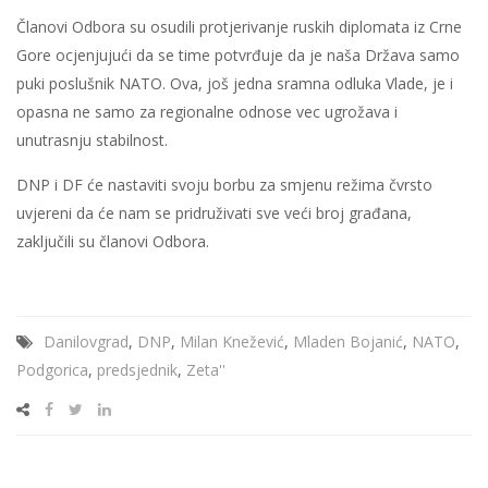
Članovi Odbora su osudili protjerivanje ruskih diplomata iz Crne
Gore ocjenjujući da se time potvrđuje da je naša Država samo
puki poslušnik NATO. Ova, još jedna sramna odluka Vlade, je i
opasna ne samo za regionalne odnose vec ugrožava i
unutrasnju stabilnost.
DNP i DF će nastaviti svoju borbu za smjenu režima čvrsto
uvjereni da će nam se pridruživati sve veći broj građana,
zaključili su članovi Odbora.
Danilovgrad
,
DNP
,
Milan Knežević
,
Mladen Bojanić
,
NATO
,
Podgorica
,
predsjednik
,
Zeta''