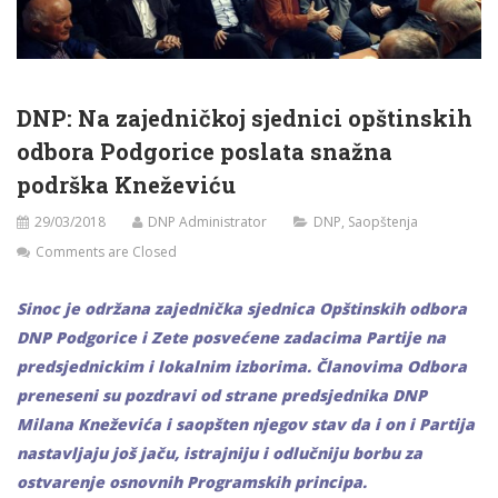
DNP: Na zajedničkoj sjednici opštinskih
odbora Podgorice poslata snažna
podrška Kneževiću
29/03/2018
DNP Administrator
DNP
,
Saopštenja
Comments are Closed
Sinoc je održana zajednička sjednica Opštinskih odbora
DNP Podgorice i Zete posvećene zadacima Partije na
predsjednickim i lokalnim izborima. Članovima Odbora
preneseni su pozdravi od strane predsjednika DNP
Milana Kneževića i saopšten njegov stav da i on i Partija
nastavljaju još jaču, istrajniju i odlučniju borbu za
ostvarenje osnovnih Programskih principa.