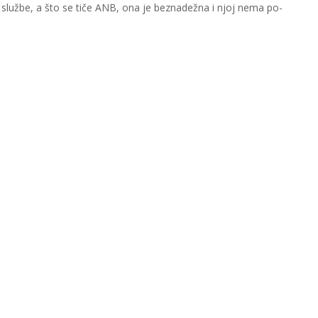
n­ske slu­žbe, a što se ti­če ANB, ona je bez­na­de­žna i njoj ne­ma po­