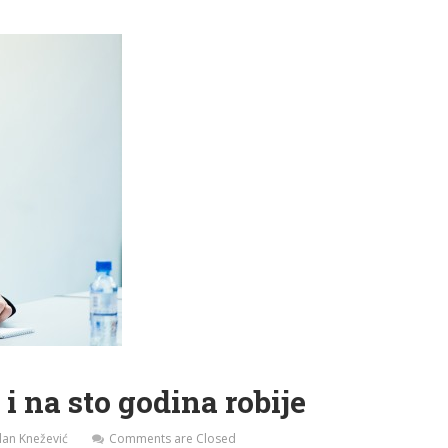
 na sto godina robije
lan Knežević
Comments are Closed