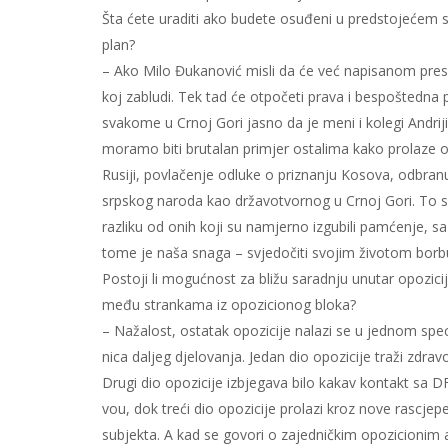
Šta će­te ura­di­ti ako bu­de­te osu­đe­ni u pred­sto­je­ćem 
plan?
– Ako Mi­lo Đu­ka­no­vić mi­sli da će već na­pi­sa­nom pre­su
koj za­blu­di. Tek tad će ot­po­če­ti pra­va i bes­po­šted­na po­
sva­ko­me u Cr­noj Go­ri ja­sno da je me­ni i ko­le­gi An­dri­
mo­ra­mo bi­ti bru­ta­lan pri­mjer osta­li­ma ka­ko pro­la­ze 
Ru­si­ji, po­vla­če­nje od­lu­ke o pri­zna­nju Ko­so­va, od­bra­nu
srp­skog na­ro­da kao dr­ža­vo­tvor­nog u Cr­noj Go­ri. To su
raz­li­ku od onih ko­ji su na­mjer­no iz­gu­bi­li pam­će­nje,
to­me je na­ša sna­ga – svje­do­či­ti svo­jim ži­vo­tom bor­b
Po­sto­ji li mo­guć­nost za bli­žu sa­rad­nju unu­tar opo­zi­c
me­đu stran­ka­ma iz opo­zi­ci­o­nog blo­ka?
– Na­ža­lost, osta­tak opo­zi­ci­je na­la­zi se u jed­nom spe­c
ni­ca da­ljeg dje­lo­va­nja. Je­dan dio opo­zi­ci­je tra­ži zdra
Dru­gi dio opo­zi­ci­je iz­bje­ga­va bi­lo ka­kav kon­takt
vou, dok tre­ći dio opo­zi­ci­je pro­la­zi kroz no­ve ras­cje­
su­bjek­ta. A kad se go­vo­ri o za­jed­nič­kim opo­zi­ci­o­nim 