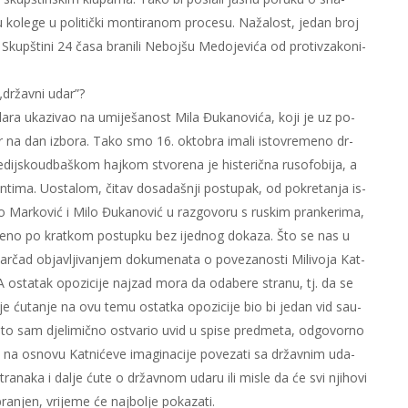
o­le­ge u po­li­tič­ki mon­ti­ra­nom pro­ce­su. Na­ža­lost, je­dan broj
kup­šti­ni 24 ča­sa bra­ni­li Ne­boj­šu Me­do­je­vi­ća od pro­tiv­za­ko­ni­
„dr­žav­ni udar”?
ra uka­zi­vao na umi­je­ša­nost Mi­la Đu­ka­no­vi­ća, ko­ji je uz po­
na dan iz­bo­ra. Ta­ko smo 16. ok­to­bra ima­li isto­vre­me­no dr­
ij­sko­ud­ba­škom haj­kom stvo­re­na je hi­ste­rič­na ru­so­fo­bi­ja, a
n­ti­ma. Uosta­lom, či­tav do­sa­da­šnji po­stu­pak, od po­kre­ta­nja is­
ško Mar­ko­vić i Mi­lo Đu­ka­no­vić u raz­go­vo­ru s ru­skim pran­ke­ri­ma,
­đe­no po krat­kom po­stup­ku bez ijed­nog do­ka­za. Što se nas u
r­čad ob­ja­vlji­va­njem do­ku­me­na­ta o po­ve­za­no­sti Mi­li­vo­ja Kat­
m. A osta­tak opo­zi­ci­je naj­zad mo­ra da oda­be­re stra­nu, tj. da se
da­lje ću­ta­nje na ovu te­mu ostat­ka opo­zi­ci­je bio bi je­dan vid sa­u­
to sam dje­li­mič­no ostva­rio uvid u spi­se pred­me­ta, od­go­vor­no
že na osno­vu Kat­ni­će­ve ima­gi­na­ci­je po­ve­za­ti sa dr­žav­nim uda­
stra­na­ka i da­lje ću­te o dr­žav­nom uda­ru ili mi­sle da će svi nji­ho­vi
bra­njen, vri­je­me će naj­bo­lje po­ka­za­ti.