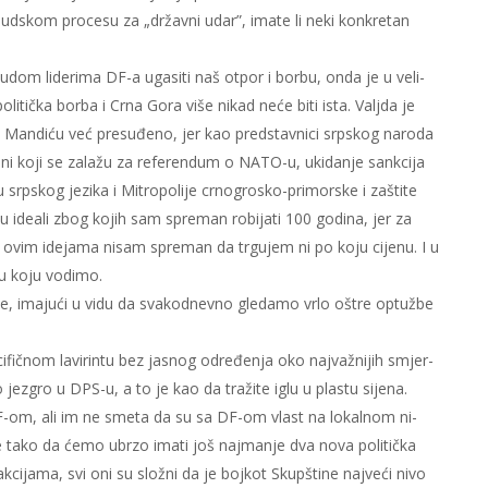
sud­skom pro­ce­su za „dr­žav­ni udar”, ima­te li ne­ki kon­kre­tan
­dom li­de­ri­ma DF-a uga­si­ti naš ot­por i bor­bu, on­da je u ve­li­
li­tič­ka bor­ba i Cr­na Go­ra vi­še ni­kad ne­će bi­ti ista. Valj­da je
ji Man­di­ću već pre­su­đe­no, jer kao pred­stav­ni­ci srp­skog na­ro­da
oni ko­ji se za­la­žu za re­fe­ren­dum o NA­TO-u, uki­da­nje sank­ci­ja
 srp­skog je­zi­ka i Mi­tro­po­li­je cr­no­gro­sko-pri­mor­ske i za­šti­te
 ide­a­li zbog ko­jih sam spre­man ro­bi­ja­ti 100 go­di­na, jer za
 sa ovim ide­ja­ma ni­sam spre­man da tr­gu­jem ni po ko­ju ci­je­nu. I u
u ko­ju vo­di­mo.
i­je, ima­ju­ći u vi­du da sva­ko­dnev­no gle­da­mo vr­lo oštre op­tu­žbe
i­fič­nom la­vi­rin­tu bez ja­snog od­re­đe­nja oko naj­va­žni­jih smjer­
­vo je­zgro u DPS-u, a to je kao da tra­ži­te iglu u pla­stu si­je­na.
 sa DF-om, ali im ne sme­ta da su sa DF-om vlast na lo­kal­nom ni­
pe ta­ko da će­mo ubr­zo ima­ti još naj­ma­nje dva no­va po­li­tič­ka
ak­ci­ja­ma, svi oni su slo­žni da je boj­kot Skup­šti­ne naj­ve­ći ni­vo