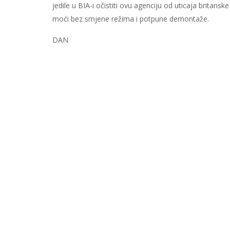
je­di­le u BIA-i oči­sti­ti ovu agen­ci­ju od uti­ca­ja bri­ta
mo­ći bez smje­ne re­ži­ma i pot­pu­ne de­mon­ta­že.
DAN