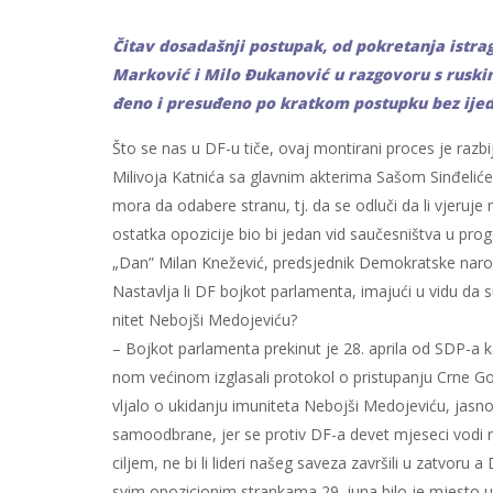
Či­tav do­sa­da­šnji po­stu­pak, od po­kre­ta­nja is­tra­
Mar­ko­vić i Mi­lo Đu­ka­no­vić u raz­go­vo­ru s ru­sk
đe­no i pre­su­đe­no po krat­kom po­stup­ku bez ijed
Što se nas u DF-u ti­če, ovaj mon­ti­ra­ni pro­ces je raz­bi­
Mi­li­vo­ja Kat­ni­ća sa glav­nim ak­te­ri­ma Sa­šom Sin­đe­li­
mo­ra da oda­be­re stra­nu, tj. da se od­lu­či da li vje­ru­je 
ostat­ka opo­zi­ci­je bio bi je­dan vid sa­u­če­sni­štva u pro
„Dan” Mi­lan Kne­že­vić, pred­sjed­nik De­mo­krat­ske na­rod­
Na­sta­vlja li DF boj­kot par­la­men­ta, ima­ju­ći u vi­du da s
ni­tet Ne­boj­ši Me­do­je­vi­ću?
– Boj­kot par­la­men­ta pre­ki­nut je 28. apri­la od SDP-a ka
nom ve­ći­nom iz­gla­sa­li pro­to­kol o pri­stu­pa­nju Cr­ne 
vlja­lo o uki­da­nju imu­ni­te­ta Ne­boj­ši Me­do­je­vi­ću, ja­
sa­mo­od­bra­ne, jer se pro­tiv DF-a de­vet mje­se­ci vo­di 
ci­ljem, ne bi li li­de­ri na­šeg sa­ve­za za­vr­ši­li u za­tvo­ru a
svim opo­zi­ci­o­nim stran­ka­ma 29. ju­na bi­lo je mje­sto u