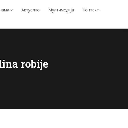
 нама
Актуелно
Мултимедија
Контакт
ina robije