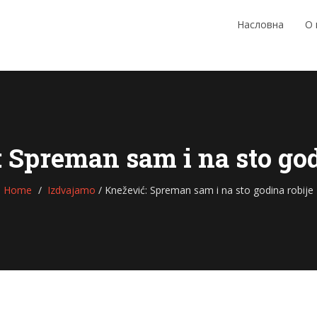
Насловна
О
 Spreman sam i na sto god
Home
Izdvajamo
/
Knežević: Spreman sam i na sto godina robije