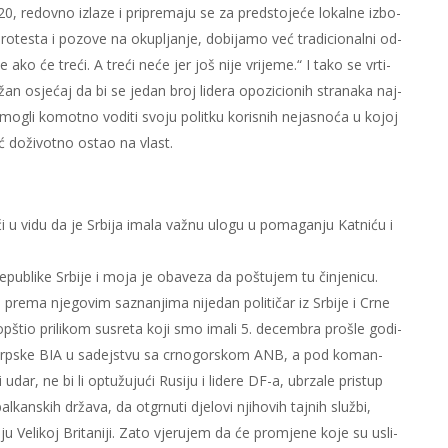
, re­dov­no iz­la­ze i pri­pre­ma­ju se za pred­sto­je­će lo­kal­ne iz­bo­
o­te­sta i po­zo­ve na oku­plja­nje, do­bi­ja­mo već tra­di­ci­o­nal­ni od­
ko će tre­ći. A tre­ći ne­će jer još ni­je vri­je­me.“ I ta­ko se vr­ti­
sje­ćaj da bi se je­dan broj li­de­ra opo­zi­ci­o­nih stra­na­ka naj­
mo­gli ko­mot­no vo­di­ti svo­ju po­lit­ku ko­ri­snih ne­ja­sno­ća u ko­joj
ć do­ži­vot­no ostao na vla­st.
 u vi­du da je Sr­bi­ja ima­la va­žnu ulo­gu u po­ma­ga­nju Kat­ni­ću i
e­pu­bli­ke Sr­bi­je i mo­ja je oba­ve­za da po­štu­jem tu či­nje­ni­cu.
 pre­ma nje­go­vim sa­zna­nji­ma ni­je­dan po­li­ti­čar iz Sr­bi­je i Cr­ne
op­štio pri­li­kom su­sre­ta ko­ji smo ima­li 5. de­cem­bra pro­šle go­di­
­vi srp­ske BIA u sa­dej­stvu sa cr­no­gor­skom ANB, a pod ko­man­
udar, ne bi li op­tu­žu­ju­ći Ru­si­ju i li­de­re DF-a, ubr­za­le pri­stup
kan­skih dr­ža­va, da ot­gr­nu­ti dje­lo­vi nji­ho­vih taj­nih slu­žbi,
 Ve­li­koj Bri­ta­ni­ji. Za­to vje­ru­jem da će pro­mje­ne ko­je su usli­