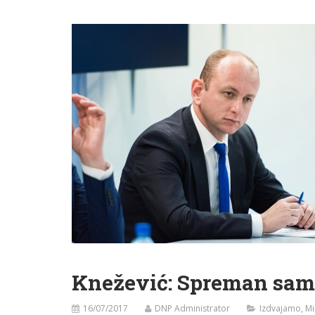
Knežević: Spreman sam i
16/07/2017
DNP Administrator
Izdvajamo
,
Mi