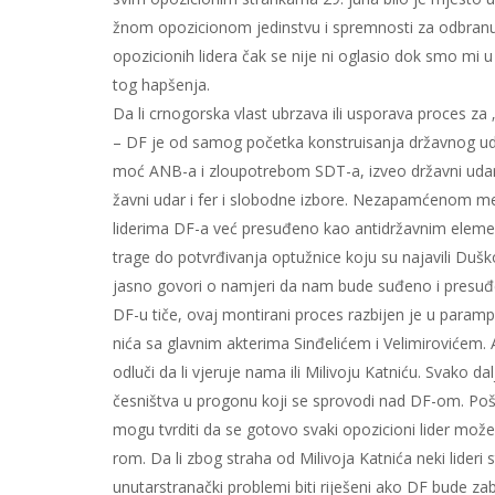
žnom opo­zi­ci­o­nom je­din­stvu i sprem­no­sti za od­bra­nu k
opo­zi­ci­o­nih li­de­ra čak se ni­je ni ogla­sio dok smo mi u S
tog hap­še­nja.
Da li cr­no­gor­ska vlast ubr­za­va ili uspo­ra­va pr­o­ces za 
– DF je od sa­mog po­čet­ka kon­stru­i­sa­nja dr­žav­nog uda­
moć ANB-a i zlo­u­po­tre­bom SDT-a, iz­veo dr­žav­ni udar 
žav­ni udar i fer i slo­bod­ne iz­bo­re. Ne­za­pam­će­nom me­d
li­de­ri­ma DF-a već pre­su­đe­no kao an­ti­dr­žav­nim ele­me
tra­ge do po­tvr­đi­va­nja op­tu­žni­ce ko­ju su na­ja­vi­li Du­
ja­sno go­vo­ri o na­mje­ri da nam bu­de su­đe­no i pre­su
DF-u ti­če, ovaj mon­ti­ra­ni pro­ces raz­bi­jen je u pa­ram­pa
ni­ća sa glav­nim ak­te­ri­ma Sin­đe­li­ćem i Ve­li­mi­ro­vi­će
od­lu­či da li vje­ru­je na­ma ili Mi­li­vo­ju Kat­ni­ću. Sva­ko 
če­sni­štva u pro­go­nu ko­ji se spro­vo­di nad DF-om. Po­š
mo­gu tvr­di­ti da se go­to­vo sva­ki opo­zi­ci­o­ni li­der mo­
rom. Da li zbog stra­ha od Mi­li­vo­ja Kat­ni­ća ne­ki li­de­ri 
unu­tar­stra­nač­ki pro­ble­mi bi­ti ri­je­še­ni ako DF bu­de za­