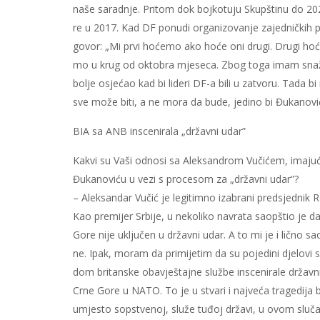
na­še sa­rad­nje. Pri­tom dok boj­ko­tu­ju Skup­šti­nu do 2020
re u 2017. Kad DF po­nu­di or­ga­ni­zo­va­nje za­jed­nič­kih pr
go­vor: „Mi pr­vi ho­će­mo ako ho­će oni dru­gi. Dru­gi ho­će a
mo u krug od ok­to­bra mje­se­ca. Zbog to­ga imam sna­žan o
bo­lje osje­ćao kad bi li­de­ri DF-a bi­li u za­tvo­ru. Ta­da bi 
sve mo­že bi­ti, a ne mo­ra da bu­de, je­di­no bi Đu­ka­no­vi
BIA sa ANB in­sce­ni­ra­la „dr­žav­ni udar”
Ka­kvi su Va­ši od­no­si sa Alek­san­drom Vu­či­ćem, ima­ju­ći
Đu­ka­no­vi­ću u ve­zi s pro­ce­som za „dr­žav­ni udar”?
– Alek­san­dar Vu­čić je le­gi­tim­no iza­bra­ni pred­sjed­nik R
Kao pre­mi­jer Sr­bi­je, u ne­ko­li­ko na­vra­ta sa­op­štio je da
Go­re ni­je uklju­čen u dr­žav­ni udar. A to mi je i lič­no sa­
ne. Ipak, mo­ram da pri­mi­je­tim da su po­je­di­ni dje­lo
dom bri­tan­ske oba­vje­štaj­ne slu­žbe in­sce­ni­ra­le dr­žav­ni 
Cr­ne Go­re u NA­TO. To je u stva­ri i naj­ve­ća tra­ge­di­ja bal­
umje­sto sop­stve­noj, slu­že tu­đoj dr­ža­vi, u ovom slu­ča­ju