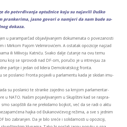
ge do po­tvr­đi­va­nja op­tu­žni­ce ko­ju su na­ja­vi­li Du­ško
im pran­ke­ri­ma, ja­sno go­vo­ri o na­mje­ri da nam bu­de su­
­nog do­ka­za.
jen u pa­ram­par­čad ob­ja­vlji­va­njem do­ku­me­na­ta o po­ve­za­no­sti
ćem i Mir­kom Pa­jom Ve­li­mi­ro­vi­ćem. A osta­tak opo­zi­ci­je naj­zad
na­ma ili Mi­li­vo­ju Kat­ni­ću. Sva­ko da­lje ću­ta­nje na ovu te­mu
­go­nu ko­ji se spro­vo­di nad DF-om, po­ru­čio je u in­tre­vjuu za
ne par­ti­je i je­dan od li­de­ra De­mo­krat­skog fron­ta.
u se po­sla­ni­ci Fron­ta po­ja­vi­li u par­la­men­tu ka­da je ski­dan imu­
­da su po­sla­ni­ci te stran­ke za­jed­no sa kr­njom par­la­men­tar­
Go­re u NA­TO. Na­šim po­ja­vlji­va­njem u Skup­šti­ni kad se ras­pra­
sno smo sa­op­šti­li da ne pre­ki­da­mo boj­kot, već da se ra­di o ak­tu
ne­za­pam­će­na haj­ka od Đu­ka­no­vi­će­vog re­ži­ma, a sve s jed­nim
 DF bio za­bra­njen. Da je bi­lo sre­će i so­li­dar­no­sti u opo­zi­ci­ji,
 skup­štin­skim klu­pa­ma. Ta­ko bi po­sla­li ja­snu po­ru­ku o sna­